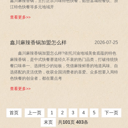
鑫川麻辣香锅，主打正宗川味特色快餐，贴合县城轻餐饮、浙
江特色快餐等多元地域开
查看更多>>
鑫川麻辣香锅加盟怎么样
2026-07-25
鑫川麻辣香锅加盟怎么样?依托川渝地域美食底蕴的特色
麻辣香锅，是中式快餐赛道经久不衰的热门品类，打破传统快
餐口味单一、选择性少的短板，凭借麻辣鲜香的地道风味、自
选搭配的灵活优势，收获全国消费者的喜爱。众多想要入局特
色快餐的创业者，都在重点考
查看更多>>
首页
上一页
1
2
3
4
5
下一页
共
页
条
末页
101
403