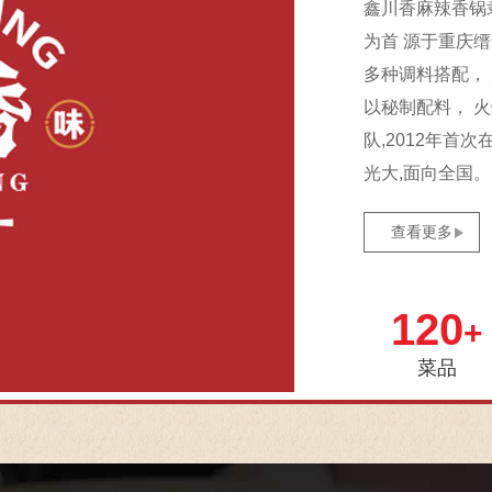
鑫川香麻辣香锅
为首 源于重庆
多种调料搭配，
以秘制配料， 
队,2012年首
光大,面向全国。
查看更多
120
+
菜品