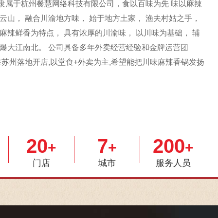
隶属于杭州餐慧网络科技有限公司，食以百味为先 味以麻辣
缙云山， 融合川渝地方味， 始于地方土家， 渔夫村姑之手，
 麻辣鲜香为特点， 具有浓厚的川渝味， 以川味为基础， 辅
火爆大江南北。 公司具备多年外卖经营经验和金牌运营团
次在苏州落地开店,以堂食+外卖为主,希望能把川味麻辣香锅发扬
20
7
200
+
+
+
门店
城市
服务人员